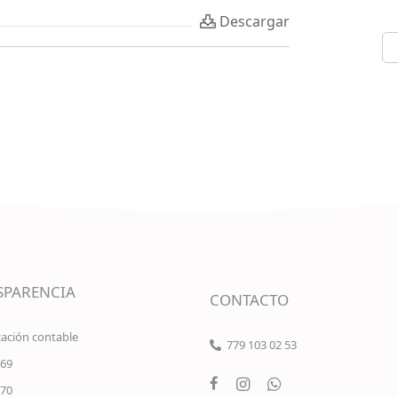
Descargar
SPARENCIA
CONTACTO
ación contable
779 103 02 53
 69
 70