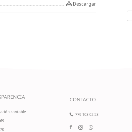
Descargar
SPARENCIA
CONTACTO
ación contable
779 103 02 53
 69
 70